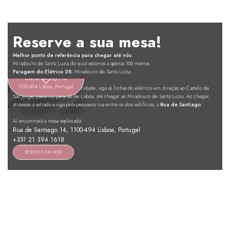
Reserve a sua mesa!
Melhor ponto de referência para chegar até nós:
Miradouro de Santa Luzia do qual estamos a apenas 100 metros.
Audrey's
Paragem do Elétrico 28:
Miradouro de Santa Luzia.
Rua de Santiago 14,
1100-494 Lisboa, Portugal
Se vier a pé desde o centro da cidade, siga as linhas do elétrico em direção ao Castelo de
São Jorge, passando pela Sé de Lisboa, até chegar ao Miradouro de Santa Luzia. Ao chegar,
atravesse a estrada e siga pela pequena rua entre os dois edifícios, a
Rua de Santiago
.
Aí encontrará a nossa esplanada!
Rua de Santiago 14, 1100-494 Lisboa, Portugal
+351 21 394 1618
RESERVE A SUA MESA