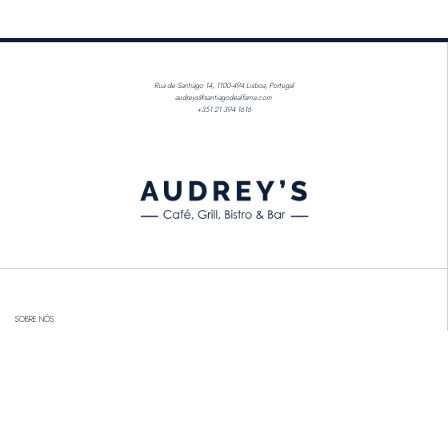
Rua de Santiago 14, 1100-494 Lisboa, Portugal
audreys@santiagodealfama.com
+351 21 394 1616
SOBRE NÓS
MENU
CELEBRAÇÕES
GALERIA
ENTRE EM CONTATO