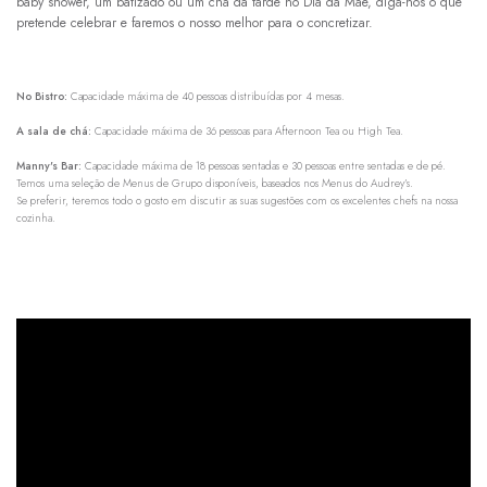
baby shower, um batizado ou um chá da tarde no Dia da Mãe, diga-nos o que
pretende celebrar e faremos o nosso melhor para o concretizar.
No Bistro:
Capacidade máxima de 40 pessoas distribuídas por 4 mesas.
A sala de chá:
Capacidade máxima de 36 pessoas para Afternoon Tea ou High Tea.
Manny's Bar:
Capacidade máxima de 18 pessoas sentadas e 30 pessoas entre sentadas e de pé.
Temos uma seleção de Menus de Grupo disponíveis, baseados nos Menus do Audrey’s.
Se preferir, teremos todo o gosto em discutir as suas sugestões com os excelentes chefs na nossa
cozinha.