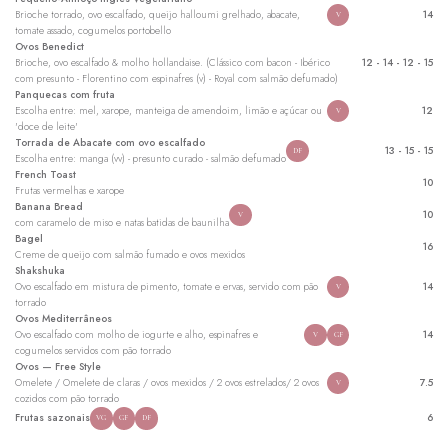
Brioche torrado, ovo escalfado, queijo halloumi grelhado, abacate,
14
V
tomate assado, cogumelos portobello
Ovos Benedict
Brioche, ovo escalfado & molho hollandaise. (Clássico com bacon - Ibérico
12 - 14 - 12 - 15
com presunto - Florentino com espinafres (v) - Royal com salmão defumado)
Panquecas com fruta
Escolha entre: mel, xarope, manteiga de amendoim, limão e açúcar ou
12
V
'doce de leite'
Torrada de Abacate com ovo escalfado
13 - 15 - 15
DF
Escolha entre: manga (vv) - presunto curado - salmão defumado
French Toast
10
Frutas vermelhas e xarope
Banana Bread
10
V
com caramelo de miso e natas batidas de baunilha
Bagel
16
Creme de queijo com salmão fumado e ovos mexidos
Shakshuka
Ovo escalfado em mistura de pimento, tomate e ervas, servido com pão
14
V
torrado
Ovos Mediterrâneos
Ovo escalfado com molho de iogurte e alho, espinafres e
14
V
GF
cogumelos servidos com pão torrado
Ovos — Free Style
Omelete / Omelete de claras / ovos mexidos / 2 ovos estrelados/ 2 ovos
7.5
V
cozidos com pão torrado
Frutas sazonais
6
VG
GF
DF