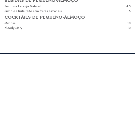
BEBIDAS DE PEQUENO-ALMOÇO
Sumo de Laranja Natural
4.5
Sumo de fruta feito com frutas sazonais
5
COCKTAILS DE PEQUENO-ALMOÇO
Mimosa
10
Bloody Mary
10