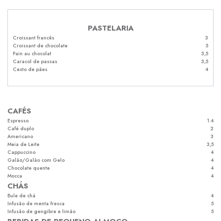
PASTELARIA
Croissant francês
3
Croissant de chocolate
5
Pain au chocolat
3,5
Caracol de passas
3,5
Cesto de pães
4
CAFÉS
Espresso
1.4
Café duplo
2
Americano
3
Meia de Leite
3,5
Cappuccino
4
Galão/Galão com Gelo
4
Chocolate quente
4
Mocca
4
CHÁS
Bule de chá
4
Infusão de menta fresca
5
Infusão de gengibre e limão
5