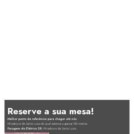
Reserve a sua mesa!
Melhor ponto de referência para chegar até nós:
Miradouro de Santa Luzia do qual estamos a apenas 100 metros.
Audrey's
Paragem do Elétrico 28:
Miradouro de Santa Luzia.
Rua de Santiago 14,