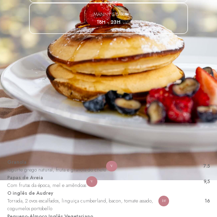
MANNY'S BAR
18H - 23H
Granola
7.5
V
Iogurte grego natural, fruta e granola do chefe
Papas de Aveia
9,5
V
Com frutas da época, mel e amêndoas
O inglês de Audrey
Torrada, 2 ovos escalfados, linguiça cumberland, bacon, tomate assado,
16
DF
cogumelos portobello
Pequeno-Almoço Inglês Vegetariano