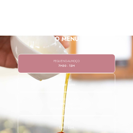
EN
O MENU
PEQUENO-ALMOÇO
7H30 - 12H
ALL DAY
12AM - 6PM
AFTERNOON TEA
16H - 18H
APENAS COM RESERVA
BISTRO
12H - 23H